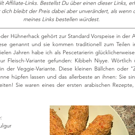
lt Affiliate-Links. Bestellst Du über einen dieser Links, er
r dich bleibt der Preis dabei aber unverändert, als wenn 
meines Links bestellen würdest.
oder Hühnerhack gehört zur Standard Vorspeise in der A
e genannt und sie kommen traditionell zum Teilen in
ielen Jahren habe ich als Pescetarierin glücklicherweis
zur Fleisch-Variante gefunden: Kibbeh Niyye. Wörtlich 
n der Veggie-Variante. Diese kleinen Bällchen oder "
ne hüpfen lassen und das allerbeste an ihnen: Sie sind
eiten! Sie waren eines der ersten arabischen Rezepte, 
:
ulgur