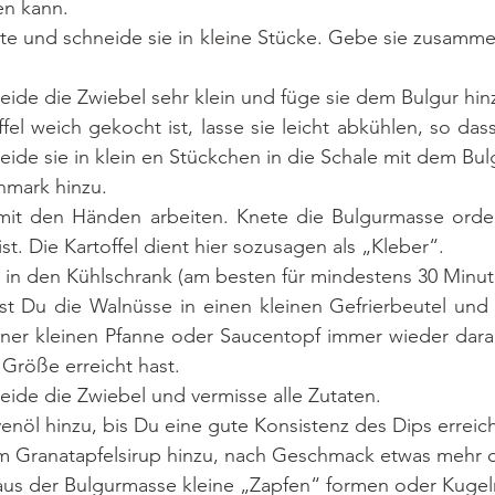
n kann. 
te und schneide sie in kleine Stücke. Gebe sie zusammen
eide die Zwiebel sehr klein und füge sie dem Bulgur hinz
el weich gekocht ist, lasse sie leicht abkühlen, so dass
ide sie in klein en Stückchen in die Schale mit dem Bulg
mark hinzu. 
it den Händen arbeiten. Knete die Bulgurmasse ordent
ist. Die Kartoffel dient hier sozusagen als „Kleber“. 
e in den Kühlschrank (am besten für mindestens 30 Minut
st Du die Walnüsse in einen kleinen Gefrierbeutel und ze
ner kleinen Pfanne oder Saucentopf immer wieder darau
Größe erreicht hast. 
eide die Zwiebel und vermisse alle Zutaten. 
enöl hinzu, bis Du eine gute Konsistenz des Dips erreich
 Granatapfelsirup hinzu, nach Geschmack etwas mehr o
us der Bulgurmasse kleine „Zapfen“ formen oder Kugel