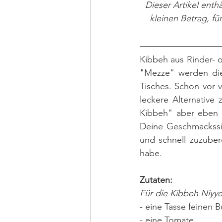
Dieser Artikel enthä
kleinen Betrag, fü
Kibbeh aus Rinder- 
"Mezze" werden dies
Tisches. Schon vor v
leckere Alternative 
Kibbeh" aber eben i
Deine Geschmackssin
und schnell zuzuber
habe.
Zutaten:
Für die Kibbeh Niyye
- eine Tasse feinen B
- eine Tomate