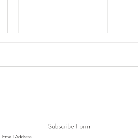
Warum Du Reis vorm Kochen
Einfa
immer waschen solltest
Gelin
Subscribe Form