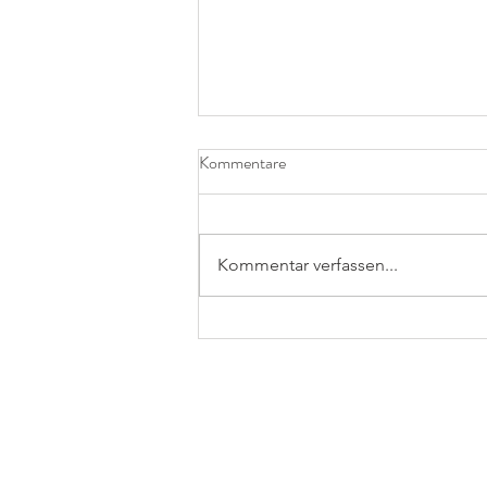
Kommentare
Kommentar verfassen...
Schnelle Kürbissuppe - leicht
scharf