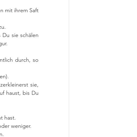
 mit ihrem Saft 
u. 
 Du sie schälen 
ur. 
lich durch, so 
en).
rkleinerst sie, 
f haust, bis Du 
t hast.
der weniger.
n.