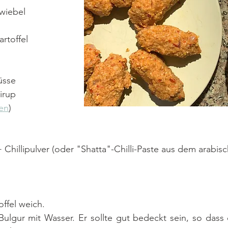
Zwiebel
artoffel
üsse
irup 
en
)
Chillipulver (oder "Shatta"-Chilli-Paste aus dem arabis
ffel weich. 
lgur mit Wasser. Er sollte gut bedeckt sein, so dass d