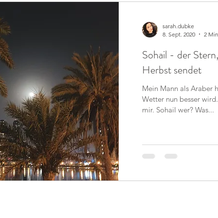
sarah.dubke
8. Sept. 2020
2 Min
Sohail - der Stern
Herbst sendet
Mein Mann als Araber h
Wetter nun besser wird. 
mir. Sohail wer? Was...