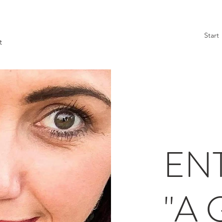
Start
t
EN
"A