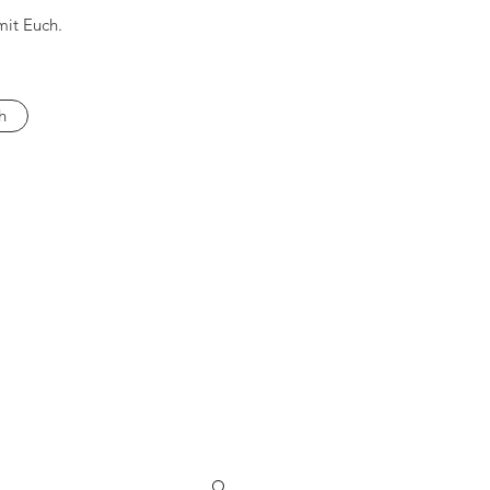
mit Euch.
h