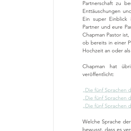
Partnerschaft zu b
Enttäuschungen und
Ein super Einblick 
Partner und eure Pa
Chapman Pastor ist, i
ob bereits in einer P
Hochzeit an oder al
Chapman hat übri
veröffentlicht:
„Die fünf Sprachen d
„Die fünf Sprachen 
„Die fünf Sprachen d
Welche Sprache der L
bewusst, dass es ve