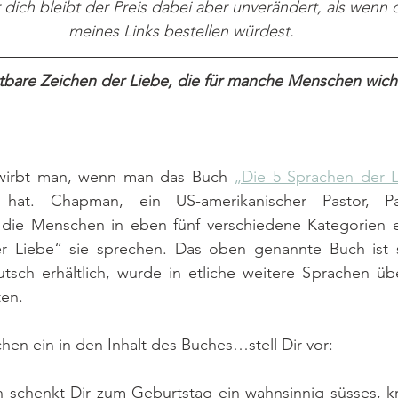
r dich bleibt der Preis dabei aber unverändert, als wenn 
meines Links bestellen würdest.
bare Zeichen der Liebe, die für manche Menschen wichtig
rwirbt man, wenn man das Buch 
„Die 5 Sprachen der 
at. Chapman, ein US-amerikanischer Pastor, Paa
t die Menschen in eben fünf verschiedene Kategorien e
r Liebe“ sie sprechen. Das oben genannte Buch ist s
tsch erhältlich, wurde in etliche weitere Sprachen übe
ten. 
chen ein in den Inhalt des Buches…stell Dir vor:
schenkt Dir zum Geburtstag ein wahnsinnig süsses, kre