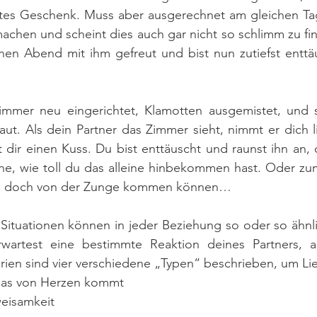
ltes Geschenk. Muss aber ausgerechnet am gleichen Tag 
chen und scheint dies auch gar nicht so schlimm zu fin
nen Abend mit ihm gefreut und bist nun zutiefst enttäu
immer neu eingerichtet, Klamotten ausgemistet, und 
aut. Als dein Partner das Zimmer sieht, nimmt er dich l
 dir einen Kuss. Du bist enttäuscht und raunst ihn an, o
ne, wie toll du das alleine hinbekommen hast. Oder zum
ihm doch von der Zunge kommen können…
ituationen können in jeder Beziehung so oder so ähnl
wartest eine bestimmte Reaktion deines Partners, ab
rien sind vier verschiedene „Typen“ beschrieben, um Lie
das von Herzen kommt
weisamkeit