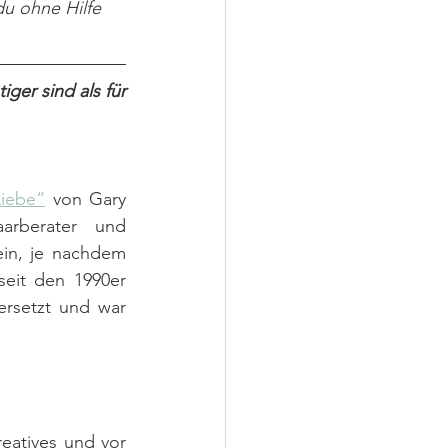
du ohne Hilfe 
er sind als für 
Liebe“
 von Gary 
rberater und 
in, je nachdem 
eit den 1990er 
rsetzt und war 
atives und vor 