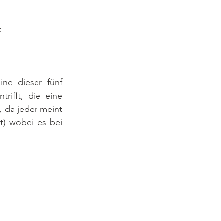
: 
e dieser fünf 
ifft, die eine 
 da jeder meint 
t) wobei es bei 