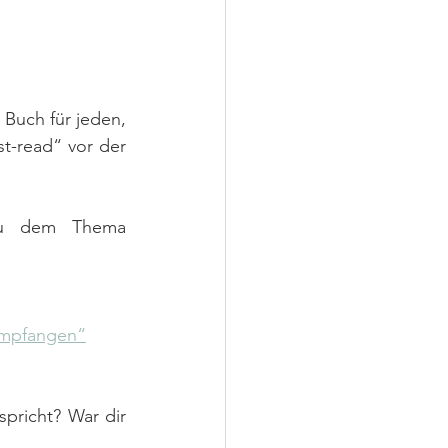
 Buch für jeden, 
st-read“ vor der 
zu dem Thema 
 empfangen“
pricht? War dir 