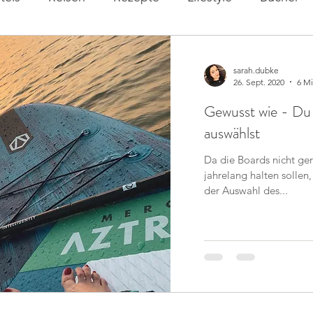
sarah.dubke
26. Sept. 2020
6 Mi
Gewusst wie - Du 
auswählst
Da die Boards nicht ger
jahrelang halten sollen
der Auswahl des...