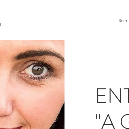
Start
t
EN
"A