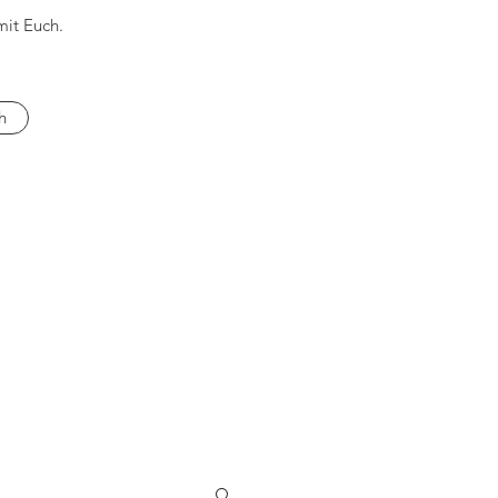
mit Euch.
h