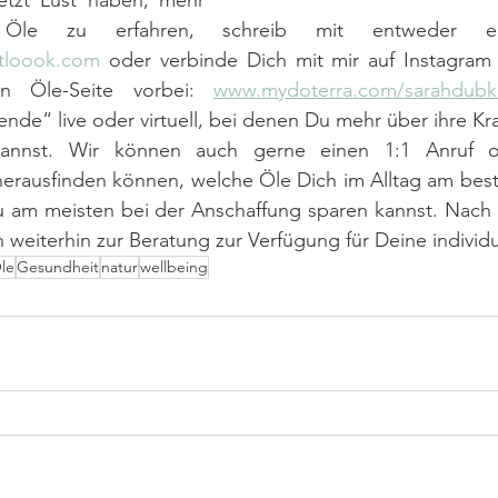
etzt Lust haben, mehr 
tloook.com
 oder verbinde Dich mit mir auf Instagram 
en Öle-Seite vorbei: 
www.mydoterra.com/sarahdubk
de“ live oder virtuell, bei denen Du mehr über ihre Kraf
kannst. Wir können auch gerne einen 1:1 Anruf o
herausfinden können, welche Öle Dich im Alltag am best
 am meisten bei der Anschaffung sparen kannst. Nach 
ch weiterhin zur Beratung zur Verfügung für Deine individ
le
Gesundheit
natur
wellbeing