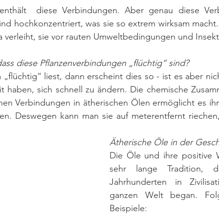
 enthält  diese Verbindungen. Aber genau diese Ver
sind hochkonzentriert, was sie so extrem wirksam macht. S
a verleiht, sie vor rauten Umweltbedingungen und Insekt
 dass diese Pflanzenverbindungen „flüchtig“ sind?
lüchtig“ liest, dann erscheint dies so - ist es aber nich
eit haben, sich schnell zu ändern. Die chemische Zusam
hen Verbindungen in ätherischen Ölen ermöglicht es ihne
eilen. Deswegen kann man sie auf meterentfernt riechen
.
Ätherische Öle in der Gesch
Die Öle und ihre positive 
sehr lange Tradition, d
Jahrhunderten in Zivilisa
ganzen Welt began. Folg
Beispiele: