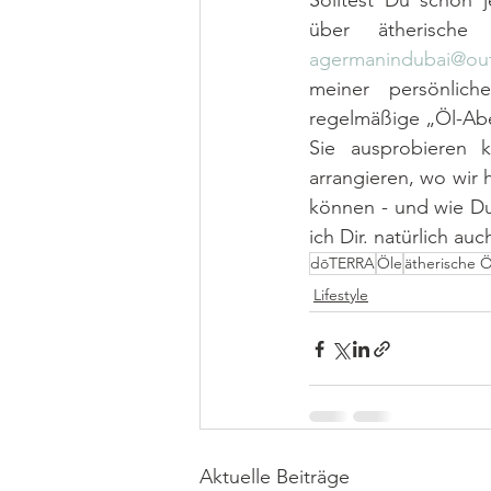
Solltest Du schon j
agermanindubai@ou
meiner persönlich
regelmäßige „Öl-Aben
Sie ausprobieren 
arrangieren, wo wir 
können - und wie Du
ich Dir. natürlich au
dōTERRA
Öle
ätherische Ö
Lifestyle
Aktuelle Beiträge