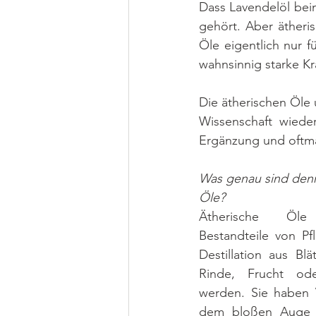
Dass Lavendelöl bei
gehört. Aber ätheri
Öle eigentlich nur f
wahnsinnig starke Kr
Die ätherischen Öle 
Wissenschaft wiede
Ergänzung und oftma
Was genau sind denn
Öle?
Ätherische Öle 
Bestandteile von Pfl
Destillation aus Blä
Rinde, Frucht od
werden. Sie haben 
dem bloßen Auge ni