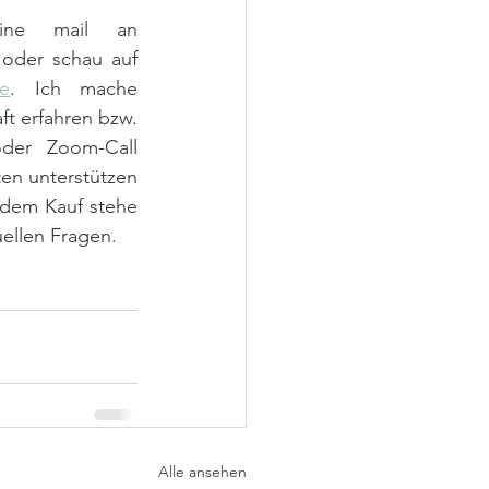
über ätherische Öle zu erfahren, schreib mit entweder eine mail an 
oder schau auf 
e
. Ich mache 
t erfahren bzw. 
der Zoom-Call 
en unterstützen 
dem Kauf stehe 
uellen Fragen.
Alle ansehen